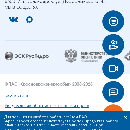
660017, г. Красноярск, ул. Дубровинского, 43
МЫ В СОЦСЕТЯХ
© ПАО «Красноярскэнергосбыт» 2006-2026
Карта сайта
Уведомление об ответственности и праве
интеллектуальной собственности
Для повышения удобства работы с сайтом ПАО
«Красноярскэнергосбыт» использует Cookies. Продолжая работу
Политика ПАО «Красноярскэнергосбыт» в отношении
с нашим сайтом, вы принимаете условия
Соглашения об
обработки персональных данных
использовании Cookie-файлов
. Если вы не хотите, чтобы