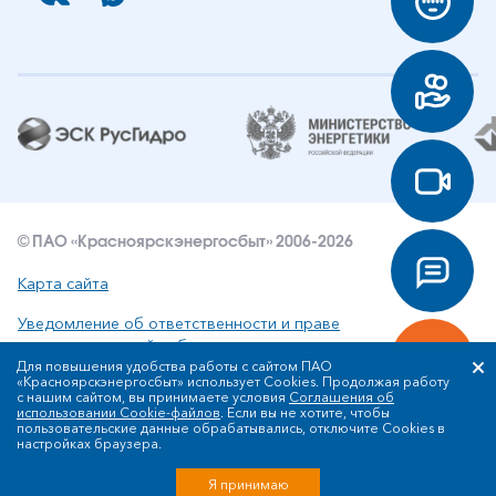
© ПАО «Красноярскэнергосбыт» 2006-2026
Карта сайта
Уведомление об ответственности и праве
интеллектуальной собственности
Для повышения удобства работы с сайтом ПАО
«Красноярскэнергосбыт» использует Cookies. Продолжая работу
Политика ПАО «Красноярскэнергосбыт» в отношении
с нашим сайтом, вы принимаете условия
Соглашения об
обработки персональных данных
использовании Cookie-файлов
. Если вы не хотите, чтобы
пользовательские данные обрабатывались, отключите Cookies в
настройках браузера.
Разработка сайта
Я принимаю