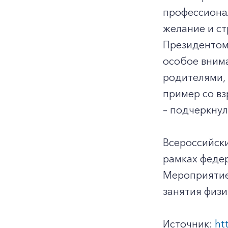
профессионал
желание и ст
Президентом
особое внима
родителями,
пример со вз
– подчеркнул
Всероссийски
рамках федер
Мероприятие
занятия физи
Источник:
ht