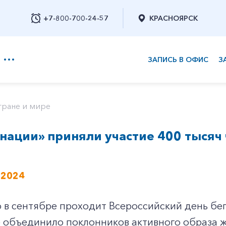
+7-800-700-24-57
КРАСНОЯРСК
ЗАПИСЬ В ОФИС
З
+7-800-700-24-57
тране и мире
 нации» приняли участие 400 тысяч
Заказать обратный звонок
 2024
в сентябре проходит Всероссийский день бег
 объединило поклонников активного образа ж