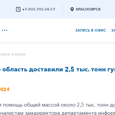
+7-800-700-24-57
КРАСНОЯРСК
ЗАПИСЬ В ОФИС
З
+7-800-700-24-57
тране и мире
 область доставили 2,5 тыс. тонн 
Заказать обратный звонок
2024
 помощь общей массой около 2,5 тыс. тонн до
налистам замдиректора департамента инфор