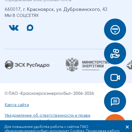
660017, г. Красноярск, ул. Дубровинского, 43
МЫ В СОЦСЕТЯХ
© ПАО «Красноярскэнергосбыт» 2006-2026
Карта сайта
Уведомление об ответственности и праве
интеллектуальной собственности
Для повышения удобства работы с сайтом ПАО
«Красноярскэнергосбыт» использует Cookies. Продолжая работу
Политика ПАО «Красноярскэнергосбыт» в отношении