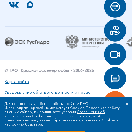
© ПАО «Красноярскэнергосбыт» 2006-2026
Карта сайта
Уведомление об ответственности и праве
интеллектуальной собственности
Для повышения удобства работы с сайтом ПАО
«Красноярскэнергосбыт» использует Cookies. Продолжая работу
Политика ПАО «Красноярскэнергосбыт» в отношении
с нашим сайтом, вы принимаете условия
Соглашения об
обработки персональных данных
использовании Cookie-файлов
. Если вы не хотите, чтобы
пользовательские данные обрабатывались, отключите Cookies в
настройках браузера.