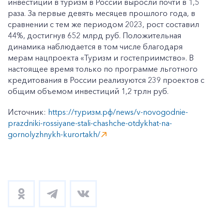
инвестиции в туризм в России выросли почти в 1,5
+7-800-700-24-57
раза. За первые девять месяцев прошлого года, в
Частным клиентам
сравнении с тем же периодом 2023, рост составил
Корпоративным клиентам
44%, достигнув 652 млрд руб. Положительная
динамика наблюдается в том числе благодаря
мерам нацпроекта «Туризм и гостеприимство». В
настоящее время только по программе льготного
Заказать обратный звонок
кредитования в России реализуются 239 проектов с
общим объемом инвестиций 1,2 трлн руб.
Источник:
https://туризм.рф/news/v-novogodnie-
prazdniki-rossiyane-stali-chashche-otdykhat-na-
gornolyzhnykh-kurortakh/