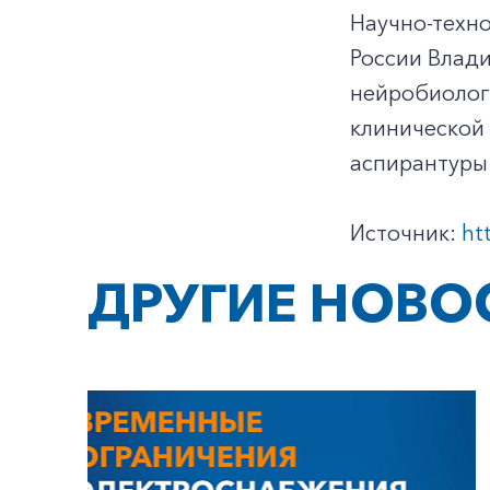
Научно-техно
России Влади
нейробиологи
клинической 
аспирантуры
Источник:
ht
ДРУГИЕ НОВО