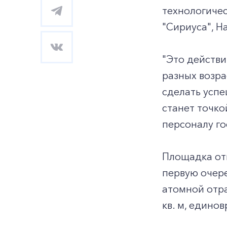
технологичес
"Сириуса", Н
"Это действи
разных возра
сделать успе
станет точко
персоналу го
Площадка отк
первую очер
атомной отра
кв. м, едино