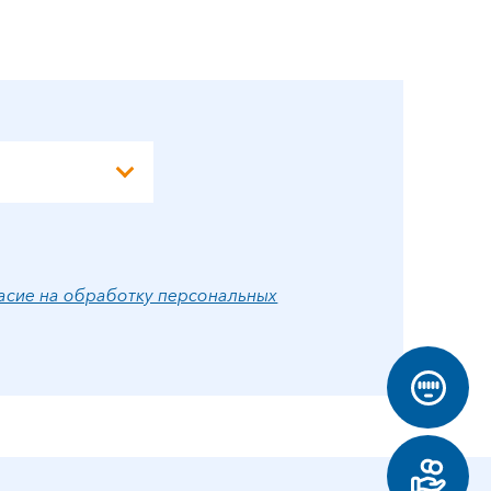
Э
А
асие на обработку персональных