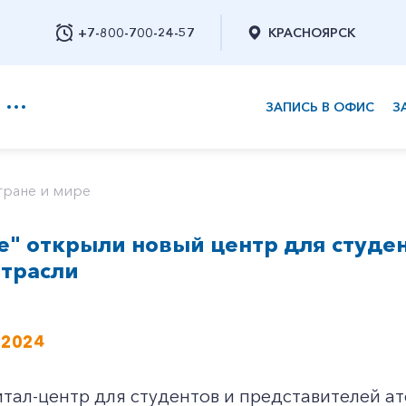
+7-800-700-24-57
КРАСНОЯРСК
ЗАПИСЬ В ОФИС
З
+7-800-700-24-57
тране и мире
е" открыли новый центр для студе
Заказать обратный звонок
отрасли
 2024
ал-центр для студентов и представителей ат