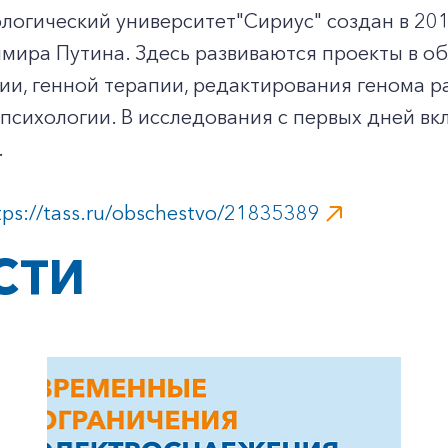
логический университет"Сириус" создан в 20
мира Путина. Здесь развиваются проекты в о
и, генной терапии, редактирования генома ра
психологии. В исследования с первых дней в
.
tps://tass.ru/obschestvo/21835389
СТИ
+7-800-700-24-57
Частным клиентам