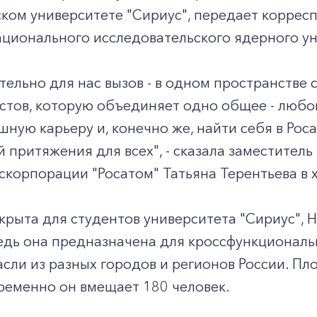
ком университете "Сириус", передает коррес
ационального исследовательского ядерного у
тельно для нас вызов - в одном пространств
стов, которую объединяет одно общее - любо
шную карьеру и, конечно же, найти себя в Роса
й притяжения для всех", - сказала заместител
скорпорации "Росатом" Татьяна Терентьева в
рыта для студентов университета "Сириус", 
едь она предназначена для кроссфункциональ
сли из разных городов и регионов России. Пл
временно он вмещает 180 человек.