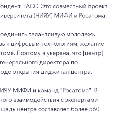
пондент ТАСС. Это совместный проект
ниверситета (НИЯУ) МИФИ и Росатома.
е соединить талантливую молодежь
вь к цифровым технологиям, желание
томе. Поэтому я уверена, что [центр]
ь генерального директора по
 ходе открытия диджитал-центра.
НИЯУ МИФИ и команд "Росатома". В
ного взаимодействия с экспертами
ощадь центра составляет более 560