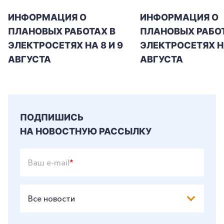
ИНФОРМАЦИЯ О
ИНФОРМАЦИЯ О
+7-800-700-24-57
ПЛАНОВЫХ РАБОТАХ В
ПЛАНОВЫХ РАБОТ
Частным клиентам
ЭЛЕКТРОСЕТЯХ НА 8 И 9
ЭЛЕКТРОСЕТЯХ Н
Корпоративным клиентам
АВГУСТА
АВГУСТА
Заказать обратный звонок
ПОДПИШИСЬ
НА НОВОСТНУЮ РАССЫЛКУ
Ваш e-mail
*
Все новости