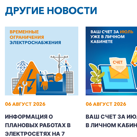
+7-800-700-24-57
Частным клиентам
ДРУГИЕ НОВОСТИ
Корпоративным клиентам
Заказать обратный звонок
06 АВГУСТ 2026
06 АВГУСТ 2026
ИНФОРМАЦИЯ О
ВАШ СЧЕТ ЗА ИЮ
ПЛАНОВЫХ РАБОТАХ В
В ЛИЧНОМ КАБИН
ЭЛЕКТРОСЕТЯХ НА 7