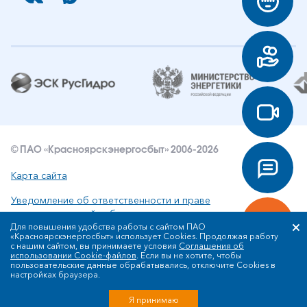
© ПАО «Красноярскэнергосбыт» 2006-2026
Карта сайта
Уведомление об ответственности и праве
интеллектуальной собственности
Для повышения удобства работы с сайтом ПАО
«Красноярскэнергосбыт» использует Cookies. Продолжая работу
Политика ПАО «Красноярскэнергосбыт» в отношении
с нашим сайтом, вы принимаете условия
Соглашения об
обработки персональных данных
использовании Cookie-файлов
. Если вы не хотите, чтобы
пользовательские данные обрабатывались, отключите Cookies в
настройках браузера.
Разработка сайта
Я принимаю