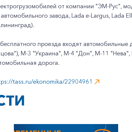
лектрогрузомобилей от компании "ЭМ-Рус", моде
 автомобильного завода, Lada e-Largus, Lada E
алининград).
 бесплатного проезда входят автомобильные д
ова"), М-3 "Украина", М-4 "Дон", М-11 "Нева",
втомобильная дорога.
+7-800-700-24-57
Частным клиентам
tps://tass.ru/ekonomika/22904961
Корпоративным клиентам
СТИ
Заказать обратный звонок