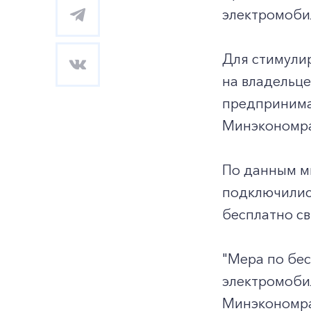
электромоби
Для стимулир
на владельце
предпринима
Минэкономра
По данным ми
подключились
бесплатно св
"Мера по бе
электромобил
Минэкономраз