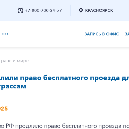
+7-800-700-24-57
КРАСНОЯРСК
ЗАПИСЬ В ОФИС
З
+7-800-700-24-57
тране и мире
лили право бесплатного проезда д
Заказать обратный звонок
трассам
025
во РФ продлило право бесплатного проезда п