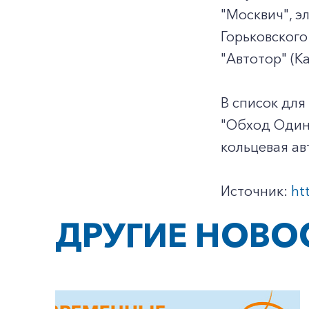
"Москвич", э
Горьковского
"Автотор" (К
В список для
"Обход Одинц
кольцевая а
Источник:
ht
ДРУГИЕ НОВО