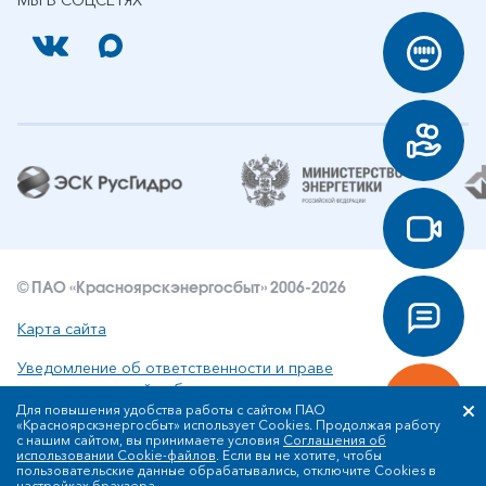
МЫ В СОЦСЕТЯХ
© ПАО «Красноярскэнергосбыт» 2006-2026
Карта сайта
Уведомление об ответственности и праве
интеллектуальной собственности
Для повышения удобства работы с сайтом ПАО
«Красноярскэнергосбыт» использует Cookies. Продолжая работу
Политика ПАО «Красноярскэнергосбыт» в отношении
с нашим сайтом, вы принимаете условия
Соглашения об
обработки персональных данных
использовании Cookie-файлов
. Если вы не хотите, чтобы
пользовательские данные обрабатывались, отключите Cookies в
настройках браузера.