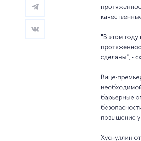
протяженност
качественные
"В этом год
протяженност
сделаны", - с
Вице-премье
необходимой
барьерные ог
безопасности
повышение ур
Хуснуллин от