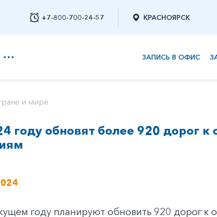
+7-800-700-24-57
КРАСНОЯРСК
ЗАПИСЬ В ОФИС
З
+7-800-700-24-57
тране и мире
24 году обновят более 920 дорог к
Заказать обратный звонок
иям
2024
текущем году планируют обновить 920 дорог 