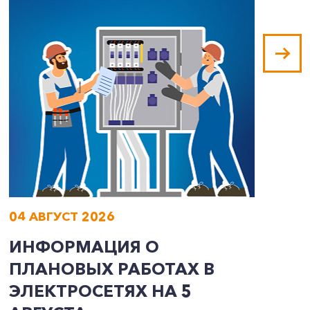
04 АВГУСТ 2026
0
ИНФОРМАЦИЯ О
И
ПЛАНОВЫХ РАБОТАХ В
П
ЭЛЕКТРОСЕТЯХ НА 5
Э