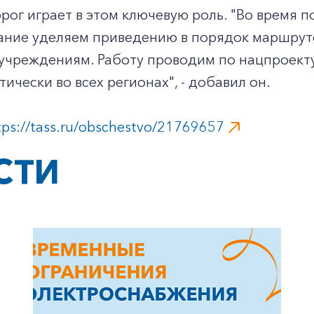
рог играет в этом ключевую роль. "Во время п
ание уделяем приведению в порядок маршруто
учреждениям. Работу проводим по нацпроекту
тически во всех регионах", - добавил он.
tps://tass.ru/obschestvo/21769657
СТИ
+7-800-700-24-57
Частным клиентам