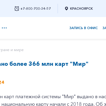
+7-800-700-24-57
КРАСНОЯРСК
ЗАПИСЬ В ОФИС
З
+7-800-700-24-57
тране и мире
но более 366 млн карт "Мир"
Заказать обратный звонок
24
н карт платежной системы "Мир" выдано в нас
 национальную карту начали с 2018 года. Об