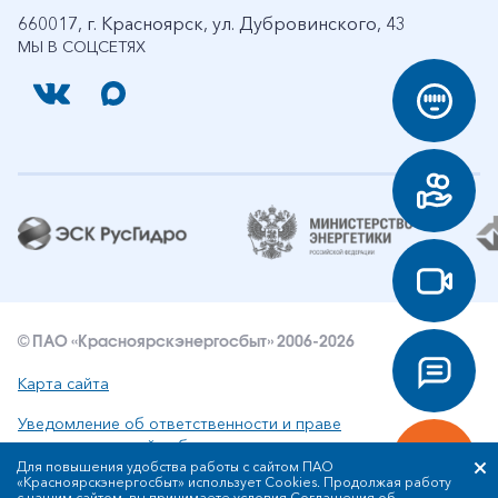
660017, г. Красноярск, ул. Дубровинского, 43
МЫ В СОЦСЕТЯХ
© ПАО «Красноярскэнергосбыт» 2006-2026
Карта сайта
Уведомление об ответственности и праве
интеллектуальной собственности
Для повышения удобства работы с сайтом ПАО
«Красноярскэнергосбыт» использует Cookies. Продолжая работу
Политика ПАО «Красноярскэнергосбыт» в отношении
с нашим сайтом, вы принимаете условия
Соглашения об