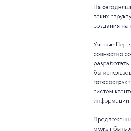
На сегодняш
таких структ
создания на 
Ученые Пере
совместно с
разработать 
бы использов
гетерострукт
систем кван
информации.
Предложенны
может быть л