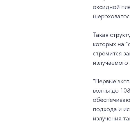
оксидной пле
шероховатос
Такая структ
которых на "
стремится за
излучаемого 
"Первые эксп
волны до 108
обеспечивают
подхода и и
излучения та