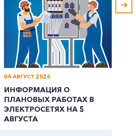
04 АВГУСТ 2026
0
ИНФОРМАЦИЯ О
И
ПЛАНОВЫХ РАБОТАХ В
П
ЭЛЕКТРОСЕТЯХ НА 5
Э
АВГУСТА
А