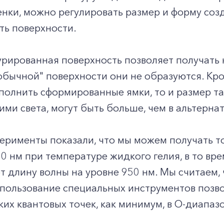
нки, можно регулировать размер и форму созд
ть поверхности.
урированная поверхность позволяет получать 
обычной" поверхности они не образуются. Кро
полнить сформированные ямки, то и размер так
ими света, могут быть больше, чем в альтерна
ерименты показали, что мы можем получать т
0 нм при температуре жидкого гелия, в то вр
 длину волны на уровне 950 нм. Мы считаем,
+7-800-700-24-57
спользование специальных инструментов позв
Частным клиентам
ких квантовых точек, как минимум, в О-диапаз
Корпоративным клиентам