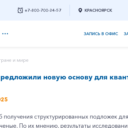
+7-800-700-24-57
КРАСНОЯРСК
ЗАПИСЬ В ОФИС
З
+7-800-700-24-57
тране и мире
предложили новую основу для кван
Заказать обратный звонок
025
б получения структурированных подложек для
ченые. По их мнению, результаты исследован