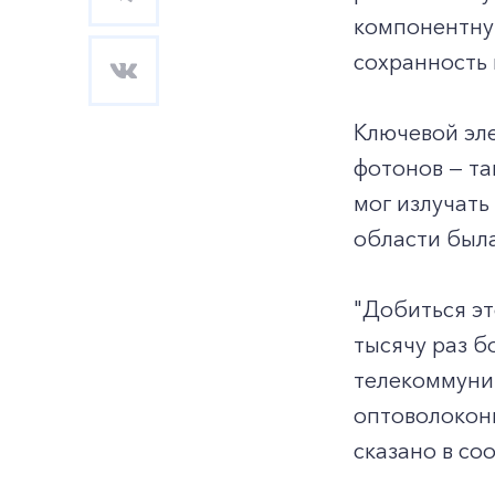
компонентную
сохранность
Ключевой эл
фотонов — та
мог излучать
области была
"Добиться эт
тысячу раз б
телекоммуник
оптоволокон
сказано в со