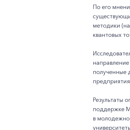
По его мнени
существующи
методики (на
квантовых то
Исследовател
направление
полученные 
предприятия
Результаты о
поддержке М
в молодежной
университеты