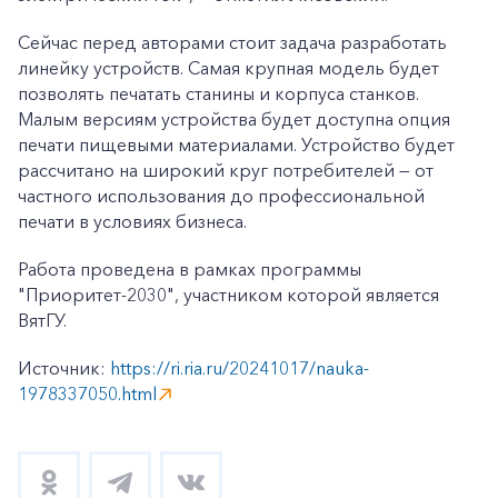
Сейчас перед авторами стоит задача разработать
линейку устройств. Самая крупная модель будет
позволять печатать станины и корпуса станков.
Малым версиям устройства будет доступна опция
печати пищевыми материалами. Устройство будет
рассчитано на широкий круг потребителей — от
частного использования до профессиональной
печати в условиях бизнеса.
Работа проведена в рамках программы
+7-800-700-24-57
"Приоритет-2030", участником которой является
Частным клиентам
ВятГУ.
Корпоративным клиентам
Источник:
https://ri.ria.ru/20241017/nauka-
1978337050.html
Заказать обратный звонок