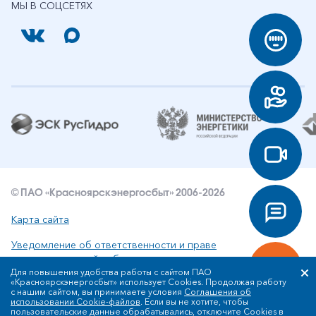
МЫ В СОЦСЕТЯХ
© ПАО «Красноярскэнергосбыт» 2006-2026
Карта сайта
Уведомление об ответственности и праве
интеллектуальной собственности
Для повышения удобства работы с сайтом ПАО
«Красноярскэнергосбыт» использует Cookies. Продолжая работу
Политика ПАО «Красноярскэнергосбыт» в отношении
с нашим сайтом, вы принимаете условия
Соглашения об
обработки персональных данных
использовании Cookie-файлов
. Если вы не хотите, чтобы
пользовательские данные обрабатывались, отключите Cookies в