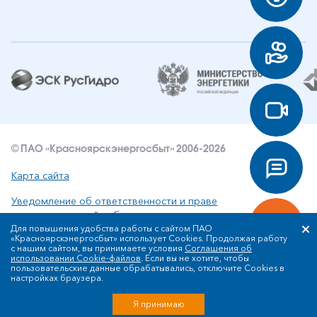
© ПАО «Красноярскэнергосбыт» 2006-2026
Карта сайта
Уведомление об ответственности и праве
интеллектуальной собственности
Для повышения удобства работы с сайтом ПАО
«Красноярскэнергосбыт» использует Cookies. Продолжая работу
Политика ПАО «Красноярскэнергосбыт» в отношении
с нашим сайтом, вы принимаете условия
Соглашения об
обработки персональных данных
использовании Cookie-файлов
. Если вы не хотите, чтобы
пользовательские данные обрабатывались, отключите Cookies в
настройках браузера.
Разработка сайта
Я принимаю