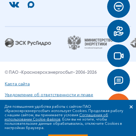
© ПАО «Красноярскэнергосбыт» 2006-2026
Карта сайта
Уведомление об ответственности и праве
интеллектуальной собственности
Для повышения удобства работы с сайтом ПАО
«Красноярскэнергосбыт» использует Cookies. Продолжая работу
Политика ПАО «Красноярскэнергосбыт» в отношении
с нашим сайтом, вы принимаете условия
Соглашения об
обработки персональных данных
использовании Cookie-файлов
. Если вы не хотите, чтобы
пользовательские данные обрабатывались, отключите Cookies в
настройках браузера.