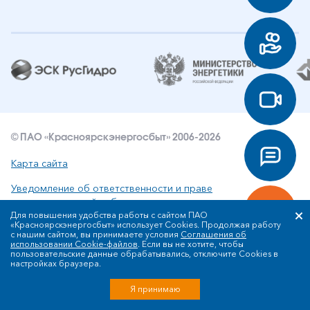
© ПАО «Красноярскэнергосбыт» 2006-2026
Карта сайта
Уведомление об ответственности и праве
интеллектуальной собственности
Для повышения удобства работы с сайтом ПАО
«Красноярскэнергосбыт» использует Cookies. Продолжая работу
Политика ПАО «Красноярскэнергосбыт» в отношении
с нашим сайтом, вы принимаете условия
Соглашения об
обработки персональных данных
использовании Cookie-файлов
. Если вы не хотите, чтобы
пользовательские данные обрабатывались, отключите Cookies в
настройках браузера.
Разработка сайта
Я принимаю