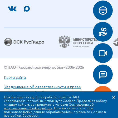
© ПАО «Красноярскэнергосбыт» 2006-2026
Карта сайта
Уведомление об ответственности и праве
интеллектуальной собственности
Для повышения удобства работы с сайтом ПАО
«Красноярскэнергосбыт» использует Cookies. Продолжая работу
Политика ПАО «Красноярскэнергосбыт» в отношении
с нашим сайтом, вы принимаете условия
Соглашения об
обработки персональных данных
использовании Cookie-файлов
. Если вы не хотите, чтобы
пользовательские данные обрабатывались, отключите Cookies в
настройках браузера.