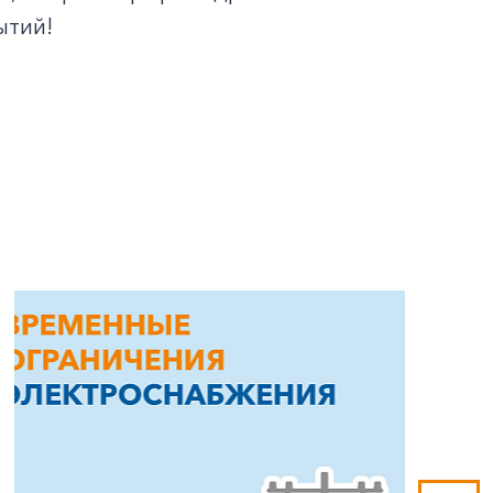
ытий!