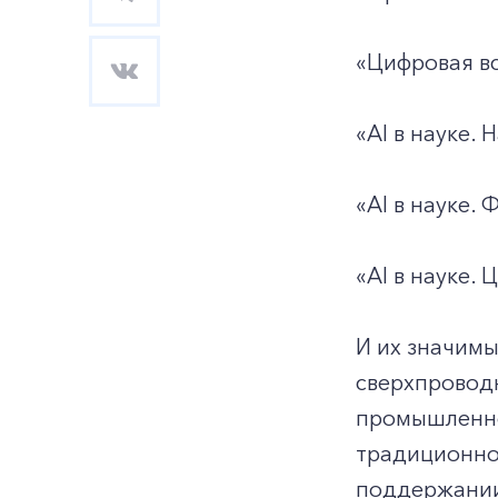
«Цифровая вс
«AI в науке.
«AI в науке.
«AI в науке.
И их значим
сверхпровод
промышленно
традиционной
поддержании 