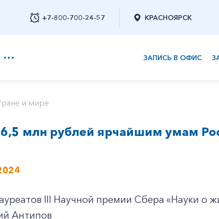
+7-800-700-24-57
КРАСНОЯРСК
ЗАПИСЬ В ОФИС
З
+7-800-700-24-57
тране и мире
76,5 млн рублей ярчайшим умам Ро
Заказать обратный звонок
2024
ауреатов III Научной премии Сбера «Науки о 
ий Антипов