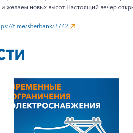
и желаем новых высот ️Настоящий вечер откр
tps://t.me/sberbank/3742
СТИ
+7-800-700-24-57
Частным клиентам
Корпоративным клиентам