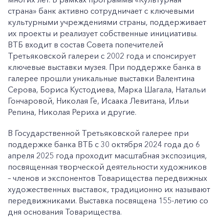
страна» банк активно сотрудничает с ключевыми
культурными учреждениями страны, поддерживает
их проекты и реализует собственные инициативы.
ВТБ входит в состав Совета попечителей
+7-800-700-24-57
Третьяковской галереи с 2002 года и спонсирует
Частным клиентам
ключевые выставки музея. При поддержке банка в
галерее прошли уникальные выставки Валентина
Корпоративным клиентам
Серова, Бориса Кустодиева, Марка Шагала, Натальи
Гончаровой, Николая Ге, Исаака Левитана, Ильи
Репина, Николая Рериха и другие.
Заказать обратный звонок
В Государственной Третьяковской галерее при
поддержке банка ВТБ с 30 октября 2024 года до 6
апреля 2025 года проходит масштабная экспозиция,
посвященная творческой деятельности художников
– членов и экспонентов Товарищества передвижных
художественных выставок, традиционно их называют
передвижниками. Выставка посвящена 155-летию со
дня основания Товарищества.