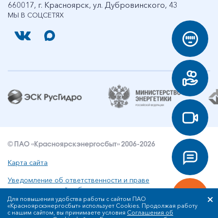
660017, г. Красноярск, ул. Дубровинского, 43
МЫ В СОЦСЕТЯХ
© ПАО «Красноярскэнергосбыт» 2006-2026
Карта сайта
Уведомление об ответственности и праве
интеллектуальной собственности
Для повышения удобства работы с сайтом ПАО
«Красноярскэнергосбыт» использует Cookies. Продолжая работу
Политика ПАО «Красноярскэнергосбыт» в отношении
с нашим сайтом, вы принимаете условия
Соглашения об
обработки персональных данных