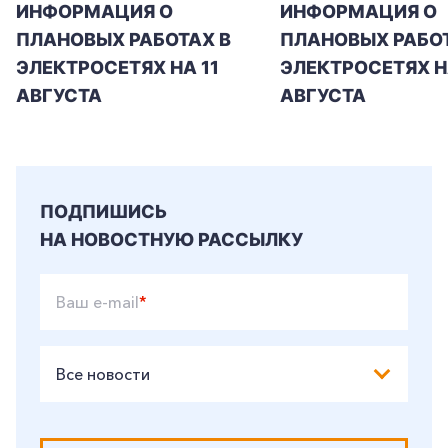
ИНФОРМАЦИЯ О
ИНФОРМАЦИЯ О
ПЛАНОВЫХ РАБОТАХ В
ПЛАНОВЫХ РАБОТ
+7-800-700-24-57
Частным клиентам
ЭЛЕКТРОСЕТЯХ НА 11
ЭЛЕКТРОСЕТЯХ Н
АВГУСТА
АВГУСТА
Корпоративным клиентам
Заказать обратный звонок
ПОДПИШИСЬ
НА НОВОСТНУЮ РАССЫЛКУ
Ваш e-mail
*
Все новости