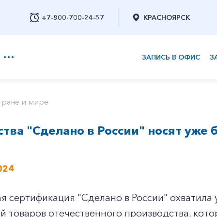
+7-800-700-24-57
КРАСНОЯРСК
ЗАПИСЬ В ОФИС
З
+7-800-700-24-57
тране и мире
ства "Сделано в России" носят уже
Заказать обратный звонок
024
 сертификация "Сделано в России" охватила 
 товаров отечественного производства, котор