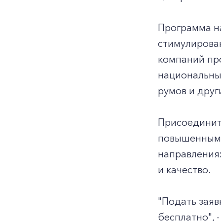
Программа н
стимулирова
компаний про
национальны
румов и друг
Присоединить
повышенными
направлениях
и качество.
"Подать заяв
бесплатно", 