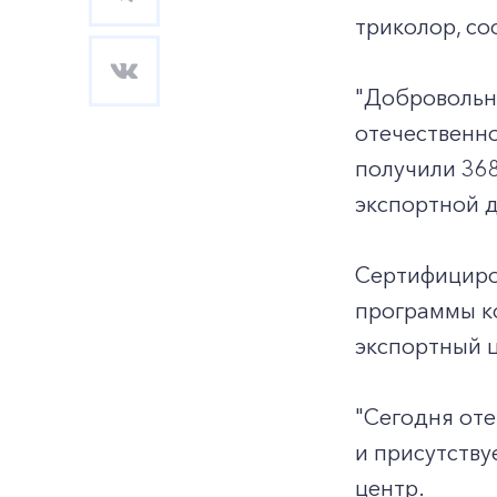
триколор, со
"Добровольна
отечественно
получили 368
экспортной д
Сертифициро
программы к
экспортный 
"Сегодня от
и присутству
центр.