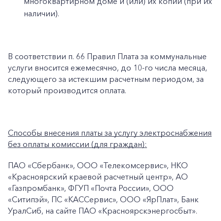
многоквартирном доме и (или) их копии (при их
наличии).
В соответствии п. 66 Правил Плата за коммунальные
услуги вносится ежемесячно, до 10-го числа месяца,
следующего за истекшим расчетным периодом, за
который производится оплата.
Способы внесения платы за услугу электроснабжения
без оплаты комиссии (для граждан):
ПАО «Сбербанк», ООО «Телекомсервис», НКО
«Красноярский краевой расчетный центр», АО
+7-800-700-24-57
«Газпромбанк», ФГУП «Почта России», ООО
Частным клиентам
«Ситипэй», ПС «КАССервис», ООО «ЯрПлат», Банк
УралСиб, на сайте ПАО «Красноярскэнергосбыт».
Корпоративным клиентам