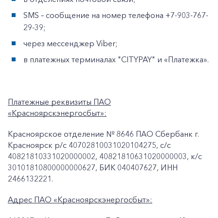
SMS – сообщение на номер телефона +7-903-767-
29-39;
через мессенджер Viber;
в платежных терминалах "CITYPAY" и «Платежка».
Платежные реквизиты ПАО
«Красноярскэнергосбыт»:
Красноярское отделение № 8646 ПАО Сбербанк г.
Красноярск p/c 40702810031020104275, с/с
40821810331020000002, 40821810631020000003, к/c
30101810800000000627, БИК 040407627, ИНН
2466132221.
Адрес ПАО «Красноярскэнергосбыт»: