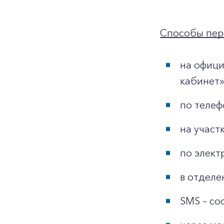
Способы пер
на офици
кабинет»
по телеф
на участ
по элект
в отделе
SMS – со