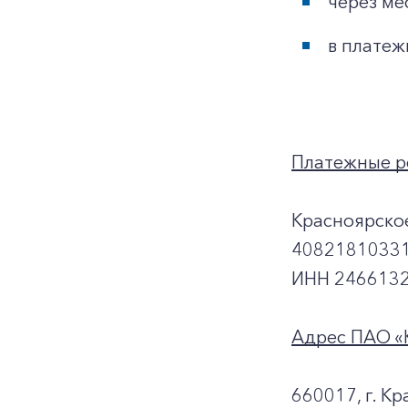
через ме
в платеж
Платежные р
Красноярско
40821810331
ИНН 2466132
Адрес ПАО «
660017, г. Кр