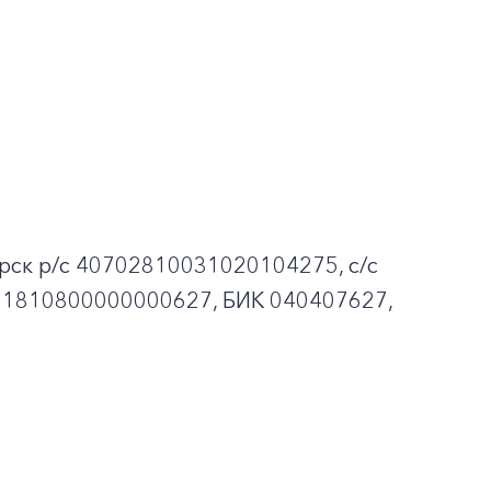
рск p/c 40702810031020104275, с/с
01810800000000627, БИК 040407627,