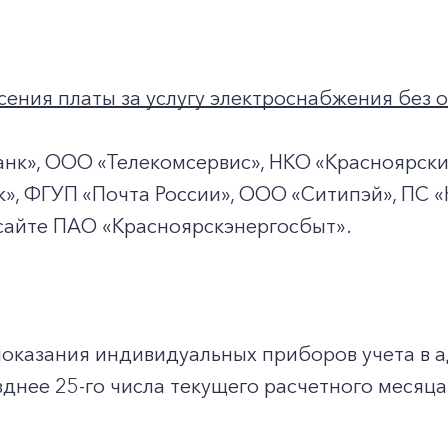
+7-800-700-24-57
Частным клиентам
Корпоративным клиентам
ения платы за услугу электроснабжения без о
Заказать обратный звонок
нк», ООО «Телекомсервис», НКО «Красноярски
», ФГУП «Почта России», ООО «Ситипэй», ПС 
сайте ПАО «Красноярскэнергосбыт».
показания индивидуальных приборов учета в 
днее 25-го числа текущего расчетного месяца