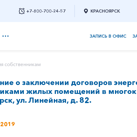
+7-800-700-24-57
КРАСНОЯРСК
ЗАПИСЬ В ОФИС
З
+7-800-700-24-57
я собственникам
ие о заключении договоров энерг
Заказать обратный звонок
никами жилых помещений в многок
рск, ул. Линейная, д. 82.
 2019