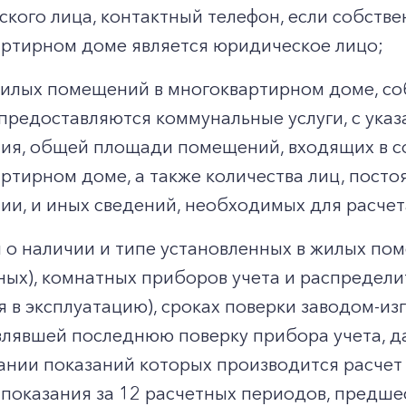
кого лица, контактный телефон, если собств
ртирном доме является юридическое лицо;
илых помещений в многоквартирном доме, со
предоставляются коммунальные услуги, с ук
я, общей площади помещений, входящих в со
ртирном доме, а также количества лиц, пост
и, и иных сведений, необходимых для расчета
 о наличии и типе установленных в жилых п
ных), комнатных приборов учета и распределит
я в эксплуатацию), сроках поверки заводом-из
лявшей последнюю поверку прибора учета, д
ании показаний которых производится расчет 
 показания за 12 расчетных периодов, предш