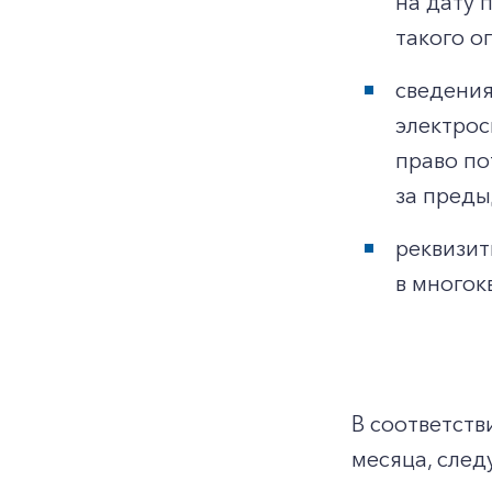
на дату 
такого о
сведения
электрос
право по
за преды
реквизит
в многок
В соответств
месяца, след