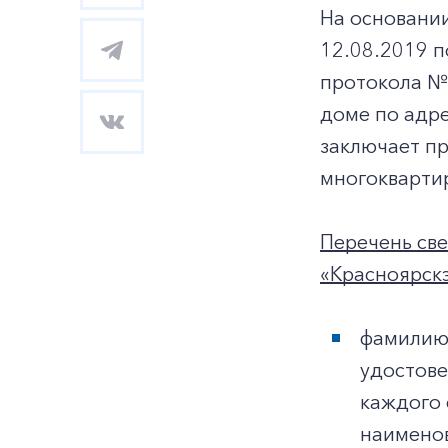
На основани
12.08.2019 
протокола №
доме по адрес
заключает п
многоквартир
Перечень св
«Красноярскэ
фамилию,
удостове
каждого 
наименов