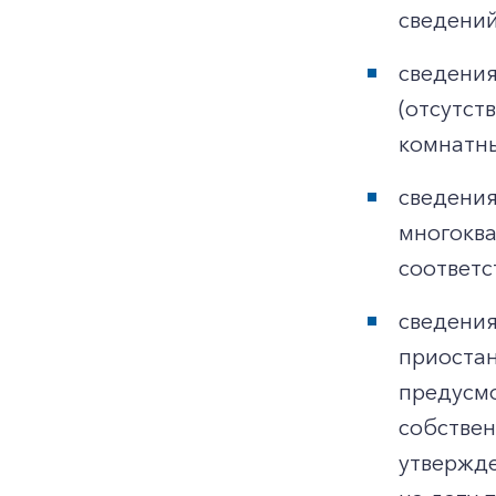
сведений
сведения
(отсутст
комнатны
сведения
многоква
соответс
сведения
приостан
предусмо
собствен
утвержде