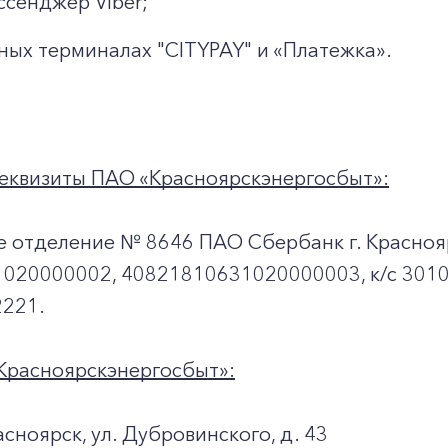
ссенджер Viber;
ных терминалах "CITYPAY" и «Платежка».
еквизиты ПАО «Красноярскэнергосбыт»:
е отделение № 8646 ПАО Сбербанк г. Красноя
020000002, 40821810631020000003, к/c 301
221.
Красноярскэнергосбыт»:
асноярск, ул. Дубровинского, д. 43