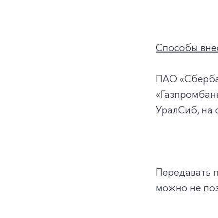
Способы внес
ПАО «Сберба
«Газпромбанк
УралСиб, на 
Передавать 
можно не поз