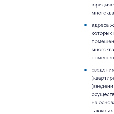
юридичес
многоква
адреса ж
которых 
помещени
многоква
помещени
сведения
(квартир
(введени
осуществ
на основ
также их