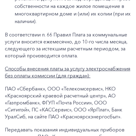
собственности на каждое жилое помещение в
многоквартирном доме и (или) их копии (при их
наличии).
В соответствии п. 66 Правил Плата за коммунальные
услуги вносится ежемесячно, до 10-го числа месяца,
следующего за истекшим расчетным периодом, за
который производится оплата.
Способы внесения платы за услугу электроснабжения
без оплаты комиссии (для граждан):
ПАО «Сбербанк», ООО «Телекомсервис», НКО
«Красноярский краевой расчетный центр», АО
«Газпромбанк», ФГУП «Почта России», ООО
+7-800-700-24-57
«Ситипэй», ПС «КАССервис», ООО «ЯрПлат», Банк
Частным клиентам
УралСиб, на сайте ПАО «Красноярскэнергосбыт».
Корпоративным клиентам
Передавать показания индивидуальных приборов