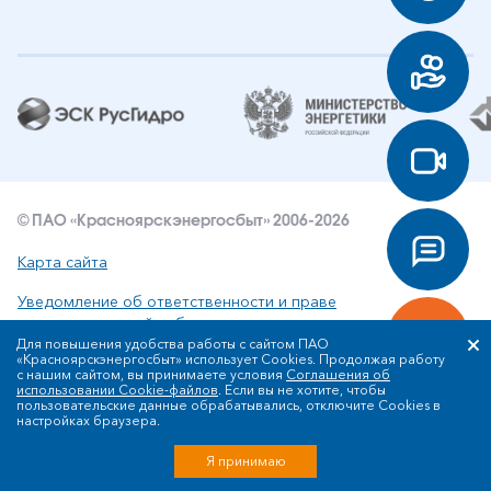
© ПАО «Красноярскэнергосбыт» 2006-2026
Карта сайта
Уведомление об ответственности и праве
интеллектуальной собственности
Для повышения удобства работы с сайтом ПАО
«Красноярскэнергосбыт» использует Cookies. Продолжая работу
Политика ПАО «Красноярскэнергосбыт» в отношении
с нашим сайтом, вы принимаете условия
Соглашения об
обработки персональных данных
использовании Cookie-файлов
. Если вы не хотите, чтобы
пользовательские данные обрабатывались, отключите Cookies в
настройках браузера.
Разработка сайта
Я принимаю