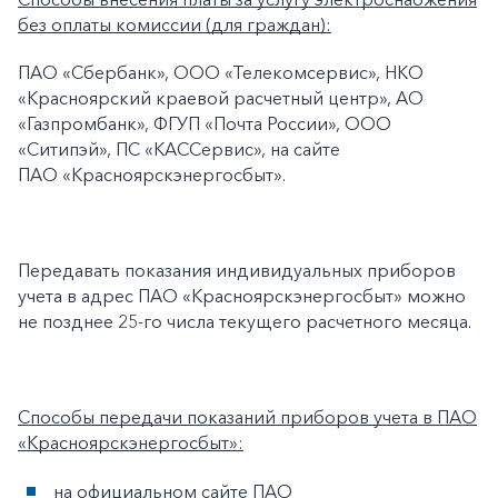
+7-800-700-24-57
Частным клиентам
без оплаты комиссии (для граждан):
Корпоративным клиентам
ПАО «Сбербанк», ООО «Телекомсервис», НКО
«Красноярский краевой расчетный центр», АО
«Газпромбанк», ФГУП «Почта России», ООО
Заказать обратный звонок
«Ситипэй», ПС «КАССервис», на сайте
ПАО «Красноярскэнергосбыт».
Передавать показания индивидуальных приборов
учета в адрес ПАО «Красноярскэнергосбыт» можно
не позднее 25-го числа текущего расчетного месяца.
Способы передачи показаний приборов учета в ПАО
«Красноярскэнергосбыт»:
на официальном сайте ПАО