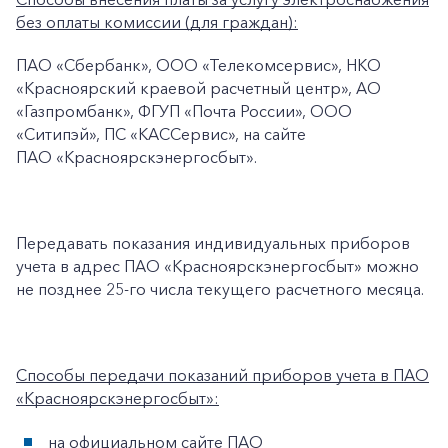
+7-800-700-24-57
Частным клиентам
без оплаты комиссии (для граждан):
Корпоративным клиентам
ПАО «Сбербанк», ООО «Телекомсервис», НКО
«Красноярский краевой расчетный центр», АО
«Газпромбанк», ФГУП «Почта России», ООО
Заказать обратный звонок
«Ситипэй», ПС «КАССервис», на сайте
ПАО «Красноярскэнергосбыт».
Передавать показания индивидуальных приборов
учета в адрес ПАО «Красноярскэнергосбыт» можно
не позднее 25-го числа текущего расчетного месяца.
Способы передачи показаний приборов учета в ПАО
«Красноярскэнергосбыт»:
на официальном сайте ПАО