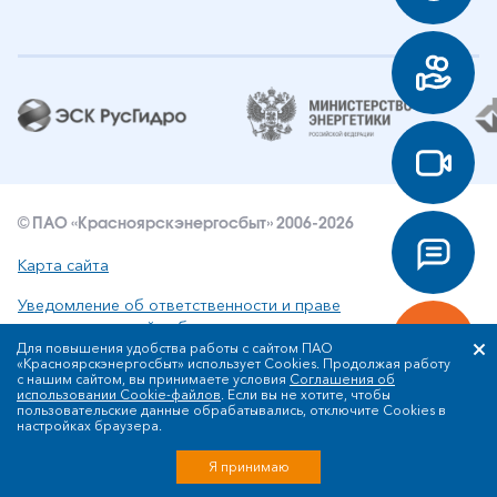
© ПАО «Красноярскэнергосбыт» 2006-2026
Карта сайта
Уведомление об ответственности и праве
интеллектуальной собственности
Для повышения удобства работы с сайтом ПАО
«Красноярскэнергосбыт» использует Cookies. Продолжая работу
Политика ПАО «Красноярскэнергосбыт» в отношении
с нашим сайтом, вы принимаете условия
Соглашения об
обработки персональных данных
использовании Cookie-файлов
. Если вы не хотите, чтобы
пользовательские данные обрабатывались, отключите Cookies в
настройках браузера.
Разработка сайта
Я принимаю