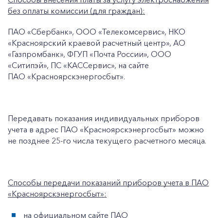
+7-800-700-24-57
Частным клиентам
без оплаты комиссии (для граждан):
Корпоративным клиентам
ПАО «Сбербанк», ООО «Телекомсервис», НКО
«Красноярский краевой расчетный центр», АО
«Газпромбанк», ФГУП «Почта России», ООО
Заказать обратный звонок
«Ситипэй», ПС «КАССервис», на сайте
ПАО «Красноярскэнергосбыт».
Передавать показания индивидуальных приборов
учета в адрес ПАО «Красноярскэнергосбыт» можно
не позднее 25-го числа текущего расчетного месяца.
Способы передачи показаний приборов учета в ПАО
«Красноярскэнергосбыт»:
на официальном сайте ПАО