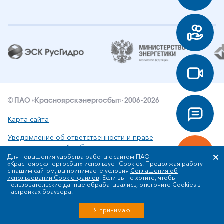
© ПАО «Красноярскэнергосбыт» 2006-2026
Карта сайта
Уведомление об ответственности и праве
интеллектуальной собственности
Для повышения удобства работы с сайтом ПАО
«Красноярскэнергосбыт» использует Cookies. Продолжая работу
Политика ПАО «Красноярскэнергосбыт» в отношении
с нашим сайтом, вы принимаете условия
Соглашения об
обработки персональных данных
использовании Cookie-файлов
. Если вы не хотите, чтобы
пользовательские данные обрабатывались, отключите Cookies в
настройках браузера.
Разработка сайта
Я принимаю