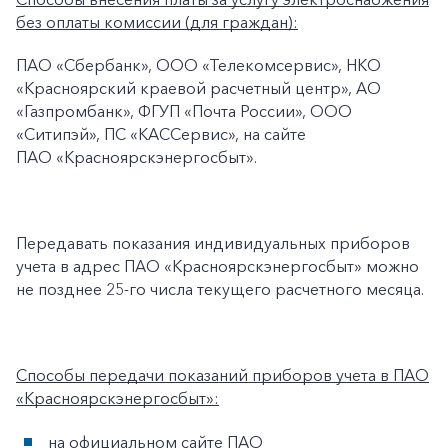
+7-800-700-24-57
Частным клиентам
без оплаты комиссии (для граждан):
Корпоративным клиентам
ПАО «Сбербанк», ООО «Телекомсервис», НКО
«Красноярский краевой расчетный центр», АО
«Газпромбанк», ФГУП «Почта России», ООО
Заказать обратный звонок
«Ситипэй», ПС «КАССервис», на сайте
ПАО «Красноярскэнергосбыт».
Передавать показания индивидуальных приборов
учета в адрес ПАО «Красноярскэнергосбыт» можно
не позднее 25-го числа текущего расчетного месяца.
Способы передачи показаний приборов учета в ПАО
«Красноярскэнергосбыт»:
на официальном сайте ПАО