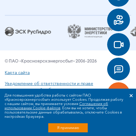
© ПАО «Красноярскэнергосбыт» 2006-2026
Карта сайта
Уведомление об ответственности и праве
интеллектуальной собственности
Для повышения удобства работы с сайтом ПАО
«Красноярскэнергосбыт» использует Cookies. Продолжая работу
Политика ПАО «Красноярскэнергосбыт» в отношении
с нашим сайтом, вы принимаете условия
Соглашения об
обработки персональных данных
использовании Cookie-файлов
. Если вы не хотите, чтобы
пользовательские данные обрабатывались, отключите Cookies в
настройках браузера.
Разработка сайта
Я принимаю