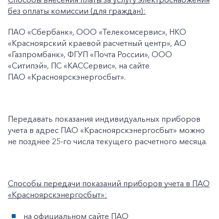
+7-800-700-24-57
Частным клиентам
без оплаты комиссии (для граждан):
Корпоративным клиентам
ПАО «Сбербанк», ООО «Телекомсервис», НКО
«Красноярский краевой расчетный центр», АО
«Газпромбанк», ФГУП «Почта России», ООО
Заказать обратный звонок
«Ситипэй», ПС «КАССервис», на сайте
ПАО «Красноярскэнергосбыт».
Передавать показания индивидуальных приборов
учета в адрес ПАО «Красноярскэнергосбыт» можно
не позднее 25-го числа текущего расчетного месяца.
Способы передачи показаний приборов учета в ПАО
«Красноярскэнергосбыт»:
на официальном сайте ПАО