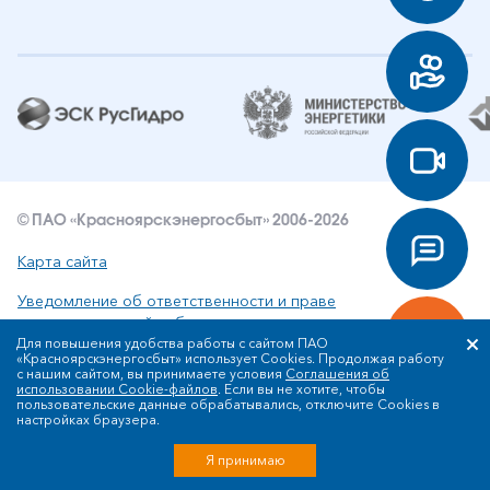
© ПАО «Красноярскэнергосбыт» 2006-2026
Карта сайта
Уведомление об ответственности и праве
интеллектуальной собственности
Для повышения удобства работы с сайтом ПАО
«Красноярскэнергосбыт» использует Cookies. Продолжая работу
Политика ПАО «Красноярскэнергосбыт» в отношении
с нашим сайтом, вы принимаете условия
Соглашения об
обработки персональных данных
использовании Cookie-файлов
. Если вы не хотите, чтобы
пользовательские данные обрабатывались, отключите Cookies в
настройках браузера.
Разработка сайта
Я принимаю