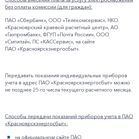
+7-800-700-24-57
Частным клиентам
без оплаты комиссии (для граждан):
Корпоративным клиентам
ПАО «Сбербанк», ООО «Телекомсервис», НКО
«Красноярский краевой расчетный центр», АО
«Газпромбанк», ФГУП «Почта России», ООО
Заказать обратный звонок
«Ситипэй», ПС «КАССервис», на сайте
ПАО «Красноярскэнергосбыт».
Передавать показания индивидуальных приборов
учета в адрес ПАО «Красноярскэнергосбыт» можно
не позднее 25-го числа текущего расчетного месяца.
Способы передачи показаний приборов учета в ПАО
«Красноярскэнергосбыт»:
на официальном сайте ПАО