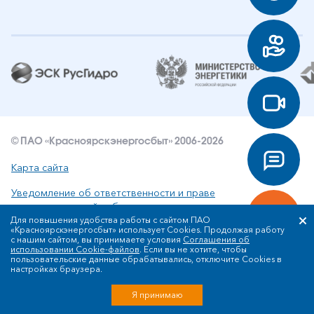
© ПАО «Красноярскэнергосбыт» 2006-2026
Карта сайта
Уведомление об ответственности и праве
интеллектуальной собственности
Для повышения удобства работы с сайтом ПАО
«Красноярскэнергосбыт» использует Cookies. Продолжая работу
Политика ПАО «Красноярскэнергосбыт» в отношении
с нашим сайтом, вы принимаете условия
Соглашения об
обработки персональных данных
использовании Cookie-файлов
. Если вы не хотите, чтобы
пользовательские данные обрабатывались, отключите Cookies в
настройках браузера.
Разработка сайта
Я принимаю