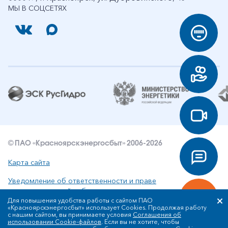
МЫ В СОЦСЕТЯХ
© ПАО «Красноярскэнергосбыт» 2006-2026
Карта сайта
Уведомление об ответственности и праве
интеллектуальной собственности
Для повышения удобства работы с сайтом ПАО
«Красноярскэнергосбыт» использует Cookies. Продолжая работу
Политика ПАО «Красноярскэнергосбыт» в отношении
с нашим сайтом, вы принимаете условия
Соглашения об
обработки персональных данных
использовании Cookie-файлов
. Если вы не хотите, чтобы