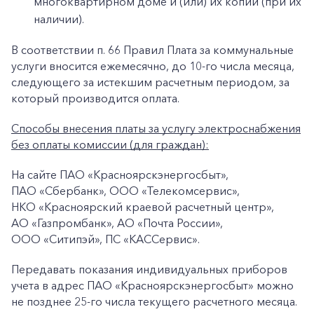
многоквартирном доме и (или) их копии (при их
наличии).
В соответствии п. 66 Правил Плата за коммунальные
услуги вносится ежемесячно, до 10-го числа месяца,
следующего за истекшим расчетным периодом, за
который производится оплата.
Способы внесения платы за услугу электроснабжения
без оплаты комиссии (для граждан):
На сайте ПАО «Красноярскэнергосбыт»,
+7-800-700-24-57
ПАО «Сбербанк», ООО «Телекомсервис»,
Частным клиентам
НКО «Красноярский краевой расчетный центр»,
Корпоративным клиентам
АО «Газпромбанк», АО «Почта России»,
ООО «Ситипэй», ПС «КАССервис».
Передавать показания индивидуальных приборов
Заказать обратный звонок
учета в адрес ПАО «Красноярскэнергосбыт» можно
не позднее 25-го числа текущего расчетного месяца.