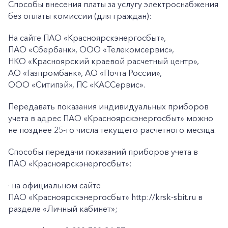
Способы внесения платы за услугу электроснабжения
без оплаты комиссии (для граждан):
На сайте ПАО
«Красноярскэнергосбыт»,
ПАО
«Сбербанк», ООО «Телекомсервис»,
НКО «Красноярский краевой расчетный центр»,
АО «Газпромбанк», АО «Почта России»,
ООО «Ситипэй», ПС
«КАССервис».
+7-800-700-24-57
Передавать показания индивидуальных приборов
Частным клиентам
учета в адрес ПАО «Красноярскэнергосбыт» можно
не позднее 25-го числа текущего расчетного месяца.
Корпоративным клиентам
Способы передачи показаний приборов учета в
ПАО «Красноярскэнергосбыт»:
Заказать обратный звонок
·
на официальном сайте
ПАО «Красноярскэнергосбыт» http://krsk-sbit.ru в
разделе «Личный кабинет»;