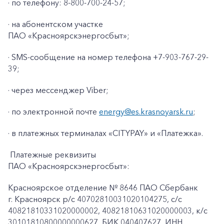
·
по телефону: 8-800-700-24-57;
·
на абонентском участке
ПАО «Красноярскэнергосбыт»;
·
SMS-сообщение на номер телефона +7-903-767-29-
39;
·
через мессенджер Viber;
· по электронной почте
energy@es.krasnoyarsk.ru
;
·
в платежных терминалах «CITYPAY» и «Платежка».
Платежные реквизиты
ПАО «Красноярскэнергосбыт»:
Красноярское отделение № 8646 ПАО Сбербанк
г. Красноярск p/c 40702810031020104275, с/с
40821810331020000002, 40821810631020000003, к/c
30101810800000000627, БИК 040407627, ИНН