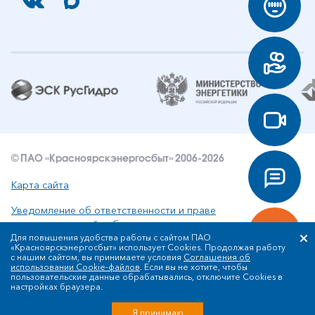
© ПАО «Красноярскэнергосбыт» 2006-2026
Карта сайта
Уведомление об ответственности и праве
интеллектуальной собственности
Для повышения удобства работы с сайтом ПАО
«Красноярскэнергосбыт» использует Cookies. Продолжая работу
Политика ПАО «Красноярскэнергосбыт» в отношении
с нашим сайтом, вы принимаете условия
Соглашения об
обработки персональных данных
использовании Cookie-файлов
. Если вы не хотите, чтобы
пользовательские данные обрабатывались, отключите Cookies в
настройках браузера.
Разработка сайта
Я принимаю