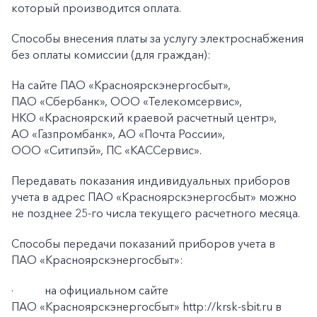
который производится оплата.
Способы внесения платы за услугу электроснабжения
без оплаты комиссии (для граждан):
На сайте ПАО «Красноярскэнергосбыт»,
ПАО «Сбербанк», ООО «Телекомсервис»,
НКО «Красноярский краевой расчетный центр»,
АО «Газпромбанк», АО «Почта России»,
ООО «Ситипэй», ПС «КАССервис».
+7-800-700-24-57
Частным клиентам
Передавать показания индивидуальных приборов
учета в адрес ПАО «Красноярскэнергосбыт» можно
Корпоративным клиентам
не позднее 25-го числа текущего расчетного месяца.
Способы передачи показаний приборов учета в
Заказать обратный звонок
ПАО «Красноярскэнергосбыт»:
·
на официальном сайте
ПАО «Красноярскэнергосбыт» http://krsk-sbit.ru в