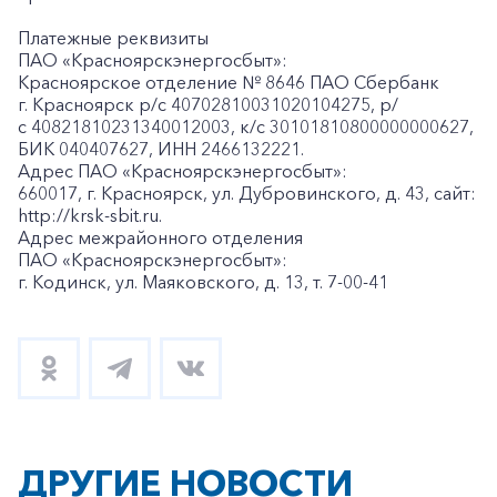
Платежные реквизиты
ПАО «Красноярскэнергосбыт»:
Красноярское отделение № 8646 ПАО Сбербанк
г. Красноярск p/c 40702810031020104275, р/
с 40821810231340012003, к/c 30101810800000000627,
БИК 040407627, ИНН 2466132221.
Адрес ПАО «Красноярскэнергосбыт»:
660017, г. Красноярск, ул. Дубровинского, д. 43, сайт:
http://krsk-sbit.ru.
+7-800-700-24-57
Адрес межрайонного отделения
Частным клиентам
ПАО «Красноярскэнергосбыт»:
г. Кодинск, ул. Маяковского, д. 13, т. 7-00-41
Корпоративным клиентам
Заказать обратный звонок
ДРУГИЕ НОВОСТИ