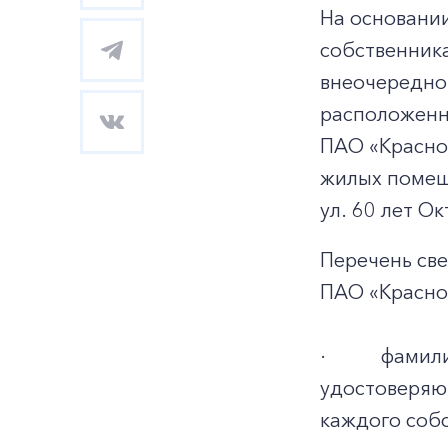
На основани
собственник
внеочередно
расположенно
ПАО «Красно
жилых помеще
ул. 60 лет Ок
Перечень св
ПАО «Красноя
·
фамили
удостоверяющ
каждого соб