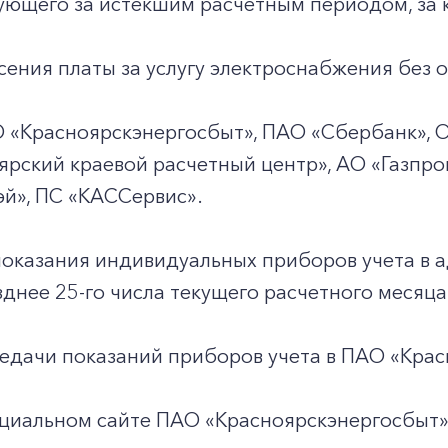
+7-800-700-24-57
ующего за истекшим расчетным периодом, за 
Частным клиентам
ения платы за услугу электроснабжения без о
Корпоративным клиентам
О
«Красноярскэнергосбыт», ПАО
«Сбербанк», 
Заказать обратный звонок
рский краевой расчетный центр», АО «Газпро
й», ПС
«КАССервис».
показания индивидуальных приборов учета в 
днее 25-го числа текущего расчетного месяца
едачи показаний приборов учета в ПАО «Крас
циальном сайте ПАО «Красноярскэнергосбыт» ht