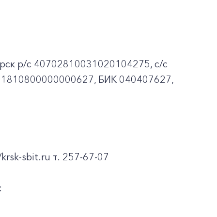
рск p/c 40702810031020104275, с/с
01810800000000627, БИК 040407627,
krsk-sbit.ru т. 257-67-07
: