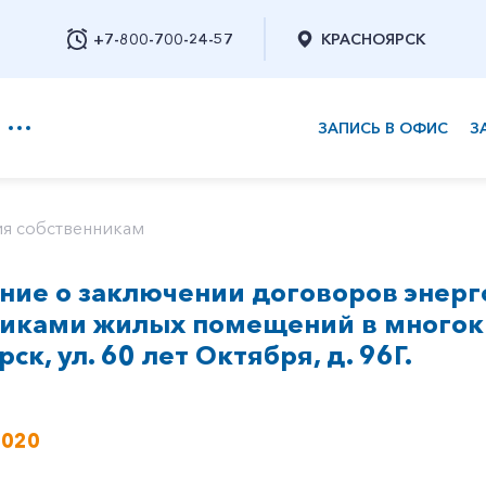
+7-800-700-24-57
КРАСНОЯРСК
ЗАПИСЬ В ОФИС
З
+7-800-700-24-57
я собственникам
ие о заключении договоров энерг
Заказать обратный звонок
никами жилых помещений в многок
рск, ул. 60 лет Октября, д. 96Г.
2020