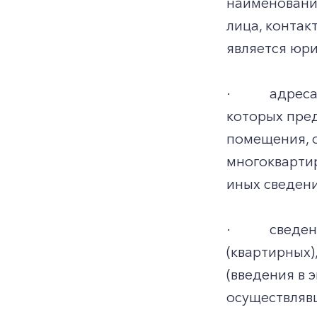
наименовани
лица, конта
является юр
·
адреса
которых пре
помещения, 
многокварти
иных сведени
·
сведен
(квартирных)
(введения в 
осуществляв