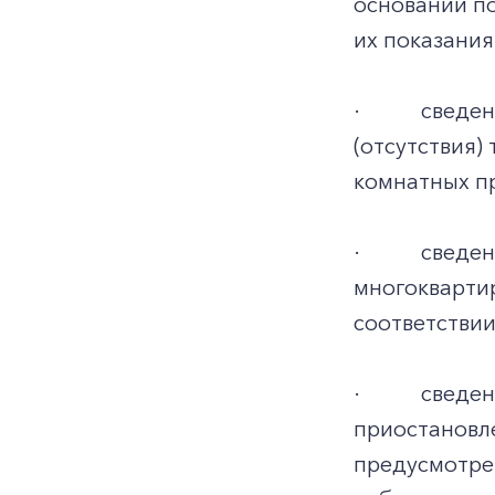
основании по
их показания
·
сведен
(отсутствия)
комнатных п
·
сведен
многокварти
соответствии
·
сведен
приостановле
предусмотре