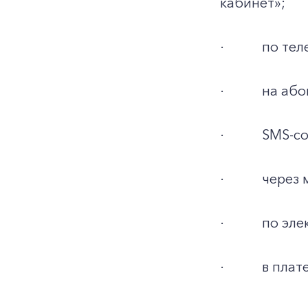
кабинет»;
·
по тел
·
на або
·
SMS-со
·
через 
·
по эле
·
в плат