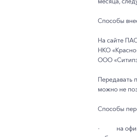
месяца, след
Способы внес
На сайте ПА
НКО «Красноя
ООО «Ситипэ
Передавать 
можно не поз
Способы пер
·
на офи