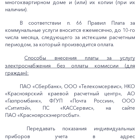
многоквартирном доме и (или) их копии (при их
наличии).
В соответствии п. 66 Правил Плата за
коммунальные услуги вносится ежемесячно, до 10-го
числа месяца, следующего за истекшим расчетным
периодом, за который производится оплата.
Способы внесения платы за услугу
электроснабжения без оплаты комиссии (для
граждан):
ПАО
«Сбербанк», ООО «Телекомсервис», НКО
«Красноярский краевой расчетный центр», АО
«Газпромбанк», ФГУП «Почта России», ООО
«Ситипэй», ПС
«КАССервис», на сайте
ПАО
«Красноярскэнергосбыт».
+7-800-700-24-57
Частным клиентам
Передавать показания индивидуальных
Корпоративным клиентам
приборов учета в адрес