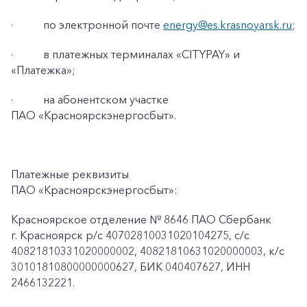
·
по электронной почте
energy@es.krasnoyarsk.ru
;
·
в платежных терминалах «CITYPAY» и
«Платежка»;
·
на абонентском участке
ПАО «Красноярскэнергосбыт».
Платежные реквизиты
ПАО «Красноярскэнергосбыт»:
Красноярское отделение № 8646 ПАО Сбербанк
г. Красноярск p/c 40702810031020104275, с/с
40821810331020000002, 40821810631020000003, к/c
30101810800000000627, БИК 040407627, ИНН
2466132221.