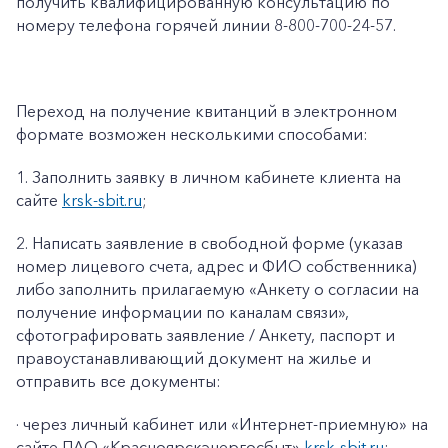
получить квалифицированную консультацию по
номеру телефона горячей линии 8-800-700-24-57.
Переход на получение квитанций в электронном
формате возможен несколькими способами:
1.
Заполнить заявку в личном кабинете клиента на
сайте
krsk
-
sbit
.
ru
;
2.
Написать заявление в свободной форме (указав
номер лицевого счета, адрес и ФИО собственника)
либо заполнить прилагаемую «
Анкету о согласии на
получение информации по каналам связи»
,
сфотографировать заявление / Анкету, паспорт и
правоустанавливающий документ на жилье и
отправить все документы:
· через личный кабинет или «Интернет-приемную» на
сайте ПАО «Красноярскэнергосбыт»
krsk
-
sbit
.
ru
;