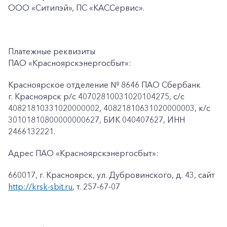
ООО «Ситипэй», ПС
«КАССервис».
Платежные реквизиты
ПАО «Красноярскэнергосбыт»:
Красноярское отделение № 8646 ПАО Сбербанк
г. Красноярск p/c 40702810031020104275, с/с
40821810331020000002, 40821810631020000003, к/c
30101810800000000627, БИК 040407627, ИНН
2466132221.
Адрес ПАО «Красноярскэнергосбыт»:
660017, г. Красноярск, ул. Дубровинского, д. 43, сайт
http://krsk-sbit.ru
, т. 257-67-07