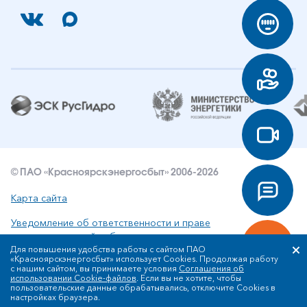
© ПАО «Красноярскэнергосбыт» 2006-2026
Карта сайта
Уведомление об ответственности и праве
интеллектуальной собственности
Для повышения удобства работы с сайтом ПАО
«Красноярскэнергосбыт» использует Cookies. Продолжая работу
Политика ПАО «Красноярскэнергосбыт» в отношении
с нашим сайтом, вы принимаете условия
Соглашения об
обработки персональных данных
использовании Cookie-файлов
. Если вы не хотите, чтобы
пользовательские данные обрабатывались, отключите Cookies в
настройках браузера.