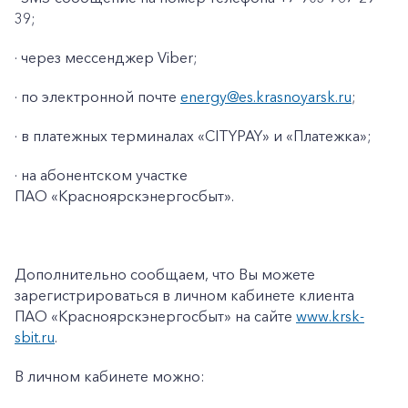
39;
· через мессенджер Viber;
· по электронной почте
energy@es.krasnoyarsk.ru
;
· в платежных терминалах «CITYPAY» и «Платежка»;
· на абонентском участке
ПАО «Красноярскэнергосбыт».
+7-800-700-24-57
Частным клиентам
Дополнительно сообщаем, что Вы можете
Корпоративным клиентам
зарегистрироваться в личном кабинете клиента
ПАО «Красноярскэнергосбыт» на сайте
www
.
krsk
-
sbit
.
ru
.
Заказать обратный звонок
В личном кабинете можно: