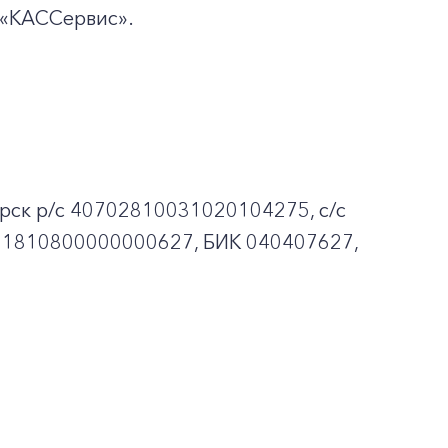
«КАССервис».
рск p/c 40702810031020104275, с/с
01810800000000627, БИК 040407627,