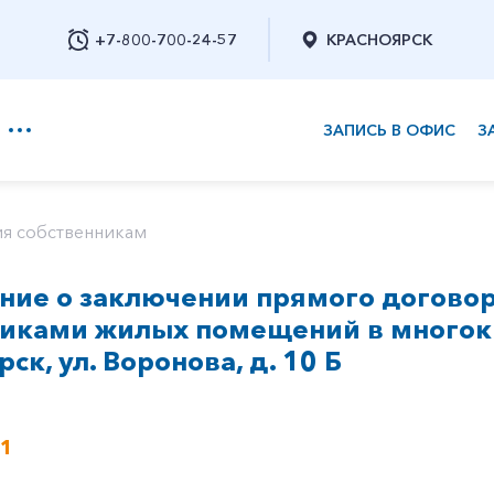
+7-800-700-24-57
КРАСНОЯРСК
ЗАПИСЬ В ОФИС
З
+7-800-700-24-57
я собственникам
ие о заключении прямого договор
Заказать обратный звонок
никами жилых помещений в многок
рск, ул. Воронова, д. 10 Б
21