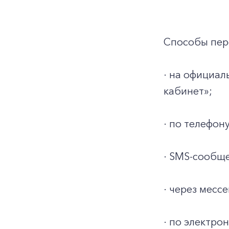
Способы пер
· на официа
кабинет»;
· по телефону
· SMS-сообще
· через месс
· по электро