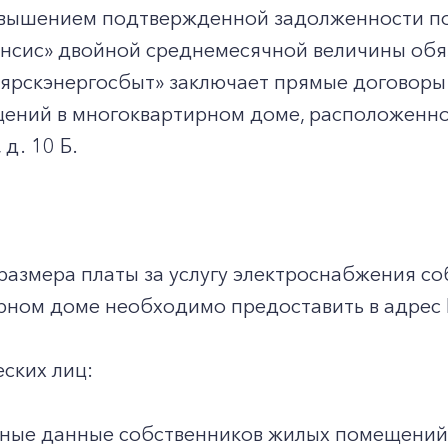
ревышением подтвержденной задолженности по
сис» двойной среднемесячной величины обяза
ярскэнергосбыт» заключает прямые договоры
ний в многоквартирном доме, расположенном 
 д. 10 Б.
размера платы за услугу электроснабжения с
рном доме необходимо предоставить в адрес
еских лиц:
ные данные собственников жилых помещений