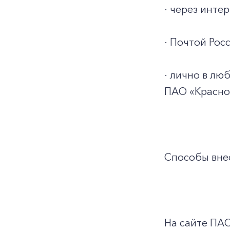
· через инт
· Почтой Росс
· лично в л
ПАО «Красно
Способы внес
На сайте ПА