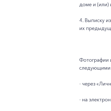
доме и (или)
4. Выписку и
их предыдуще
Фотографии 
следующими 
· через «Ли
· на электро