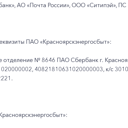
+7-800-700-24-57
Частным клиентам
анк», АО «Почта России», ООО «Ситипэй», ПС
Корпоративным клиентам
еквизиты ПАО «Красноярскэнергосбыт»:
Заказать обратный звонок
е отделение № 8646 ПАО Сбербанк г. Красноя
020000002, 40821810631020000003, к/c 301
221.
Красноярскэнергосбыт»: