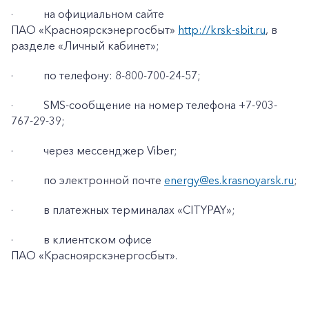
·
на официальном сайте
ПАО «Красноярскэнергосбыт»
http://krsk-sbit.ru
, в
разделе «Личный кабинет»;
·
по телефону: 8-800-700-24-57;
·
SMS-сообщение на номер телефона +7-903-
767-29-39;
·
через мессенджер Viber;
·
по электронной почте
energy@es.krasnoyarsk.ru
;
·
в платежных терминалах «CITYPAY»;
+7-800-700-24-57
·
в клиентском офисе
Частным клиентам
ПАО «Красноярскэнергосбыт».
Корпоративным клиентам