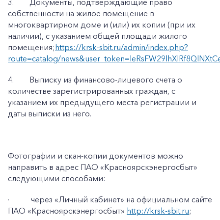
3.
Документы, подтверждающие право
собственности на жилое помещение в
многоквартирном доме и (или) их копии (при их
наличии), с указанием общей площади жилого
помещения;
https://krsk-sbit.ru/admin/index.php?
route=catalog/news&user_token=leRsFW29lhXlRf8QlNXtC
4.
Выписку из финансово-лицевого счета о
количестве зарегистрированных граждан, с
указанием их предыдущего места регистрации и
даты выписки из него.
Фотографии и скан-копии документов можно
направить в адрес ПАО «Красноярскэнергосбыт»
следующими способами:
·
через «Личный кабинет» на официальном сайте
ПАО «Красноярскэнергосбыт»
http://krsk-sbit.ru
;