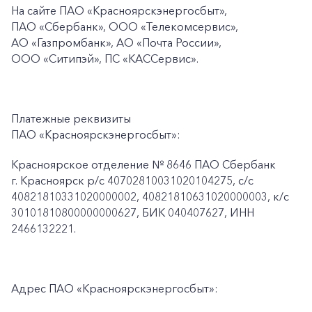
На сайте ПАО
«Красноярскэнергосбыт»,
ПАО
«Сбербанк», ООО «Телекомсервис»,
АО «Газпромбанк», АО «Почта России»,
ООО «Ситипэй», ПС
«КАССервис».
Платежные реквизиты
ПАО «Красноярскэнергосбыт»:
Красноярское отделение № 8646 ПАО Сбербанк
г. Красноярск p/c 40702810031020104275, с/с
40821810331020000002, 40821810631020000003, к/c
30101810800000000627, БИК 040407627, ИНН
2466132221.
Адрес ПАО «Красноярскэнергосбыт»: