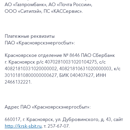
АО «Газпромбанк», АО «Почта России»,
ООО «Ситипэй», ПС
«КАССервис».
Платежные реквизиты
ПАО «Красноярскэнергосбыт»:
Красноярское отделение № 8646 ПАО Сбербанк
г. Красноярск p/c 40702810031020104275, с/с
40821810331020000002, 40821810631020000003, к/c
30101810800000000627, БИК 040407627, ИНН
2466132221.
Адрес ПАО «Красноярскэнергосбыт»:
660017, г. Красноярск, ул. Дубровинского, д. 43, сайт
http://krsk-sbit.ru
, т. 257-67-07.