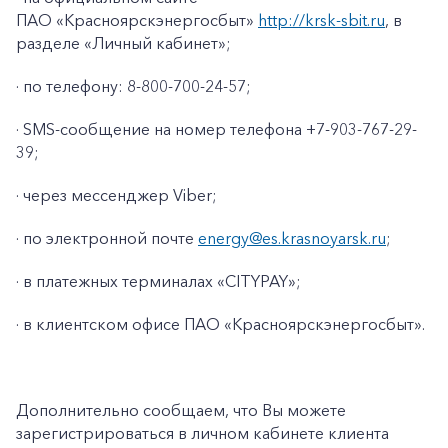
ПАО «Красноярскэнергосбыт»
http://krsk-sbit.ru
, в
разделе «Личный кабинет»;
· по телефону: 8-800-700-24-57;
· SMS-сообщение на номер телефона +7-903-767-29-
39;
· через мессенджер Viber;
· по электронной почте
energy@es.krasnoyarsk.ru
;
· в платежных терминалах «CITYPAY»;
+7-800-700-24-57
· в клиентском офисе ПАО «Красноярскэнергосбыт».
Частным клиентам
Корпоративным клиентам
Дополнительно сообщаем, что Вы можете
зарегистрироваться в личном кабинете клиента
Заказать обратный звонок