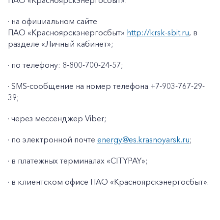
ПАО «Красноярскэнергосбыт»:
· на официальном сайте
ПАО «Красноярскэнергосбыт»
http://krsk-sbit.ru
, в
разделе «Личный кабинет»;
· по телефону: 8-800-700-24-57;
· SMS-сообщение на номер телефона +7-903-767-29-
39;
· через мессенджер Viber;
· по электронной почте
energy@es.krasnoyarsk.ru
;
· в платежных терминалах «CITYPAY»;
+7-800-700-24-57
Частным клиентам
· в клиентском офисе ПАО «Красноярскэнергосбыт».
Корпоративным клиентам