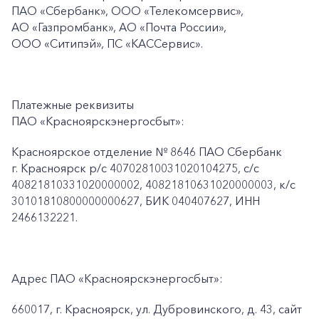
ПАО
«Сбербанк», ООО «Телекомсервис»,
АО «Газпромбанк», АО «Почта России»,
ООО «Ситипэй», ПС
«КАССервис».
Платежные реквизиты
ПАО «Красноярскэнергосбыт»:
Красноярское отделение № 8646 ПАО Сбербанк
г. Красноярск p/c 40702810031020104275, с/с
40821810331020000002, 40821810631020000003, к/c
30101810800000000627, БИК 040407627, ИНН
2466132221.
Адрес ПАО «Красноярскэнергосбыт»:
660017, г. Красноярск, ул. Дубровинского, д. 43, сайт