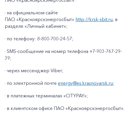
ПАО «Красноярскэнергосбыт»:
· на официальном сайте
ПАО «Красноярскэнергосбыт»
http://krsk-sbit.ru
, в
разделе «Личный кабинет»;
· по телефону: 8-800-700-24-57;
· SMS-сообщение на номер телефона +7-903-767-29-
39;
· через мессенджер Viber;
· по электронной почте
energy@es.krasnoyarsk.ru
;
· в платежных терминалах «CITYPAY»;
+7-800-700-24-57
Частным клиентам
· в клиентском офисе ПАО «Красноярскэнергосбыт».
Корпоративным клиентам