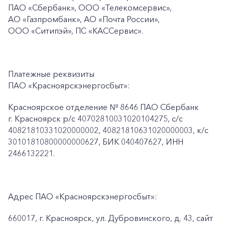
ПАО
«Сбербанк», ООО «Телекомсервис»,
АО «Газпромбанк», АО «Почта России»,
ООО «Ситипэй», ПС
«КАССервис».
Платежные реквизиты
ПАО «Красноярскэнергосбыт»:
Красноярское отделение № 8646 ПАО Сбербанк
г. Красноярск p/c 40702810031020104275, с/с
40821810331020000002, 40821810631020000003, к/c
30101810800000000627, БИК 040407627, ИНН
2466132221.
Адрес ПАО «Красноярскэнергосбыт»:
660017, г. Красноярск, ул. Дубровинского, д. 43, сайт