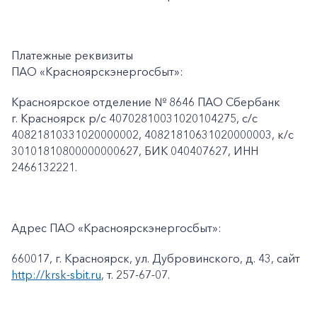
Платежные реквизиты
ПАО «Красноярскэнергосбыт»:
Красноярское отделение № 8646 ПАО Сбербанк
г. Красноярск p/c 40702810031020104275, с/с
40821810331020000002, 40821810631020000003, к/c
30101810800000000627, БИК 040407627, ИНН
2466132221.
Адрес ПАО «Красноярскэнергосбыт»:
660017, г. Красноярск, ул. Дубровинского, д. 43, сайт
http://krsk-sbit.ru
, т. 257-67-07.