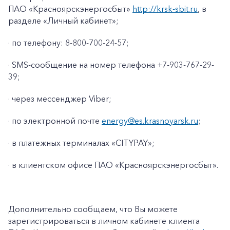
ПАО «Красноярскэнергосбыт»
http://krsk-sbit.ru
, в
разделе «Личный кабинет»;
· по телефону: 8-800-700-24-57;
· SMS-сообщение на номер телефона +7-903-767-29-
39;
· через мессенджер Viber;
· по электронной почте
energy@es.krasnoyarsk.ru
;
· в платежных терминалах «CITYPAY»;
+7-800-700-24-57
· в клиентском офисе ПАО «Красноярскэнергосбыт».
Частным клиентам
Корпоративным клиентам
Дополнительно сообщаем, что Вы можете
зарегистрироваться в личном кабинете клиента
Заказать обратный звонок