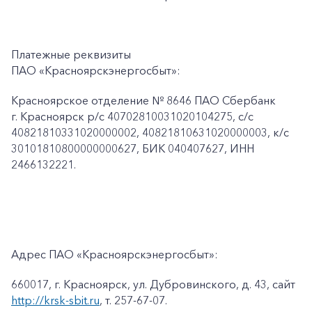
Платежные реквизиты
ПАО «Красноярскэнергосбыт»:
Красноярское отделение № 8646 ПАО Сбербанк
г. Красноярск p/c 40702810031020104275, с/с
40821810331020000002, 40821810631020000003, к/c
30101810800000000627, БИК 040407627, ИНН
2466132221.
Адрес ПАО «Красноярскэнергосбыт»:
660017, г. Красноярск, ул. Дубровинского, д. 43, сайт
http://krsk-sbit.ru
, т. 257-67-07.