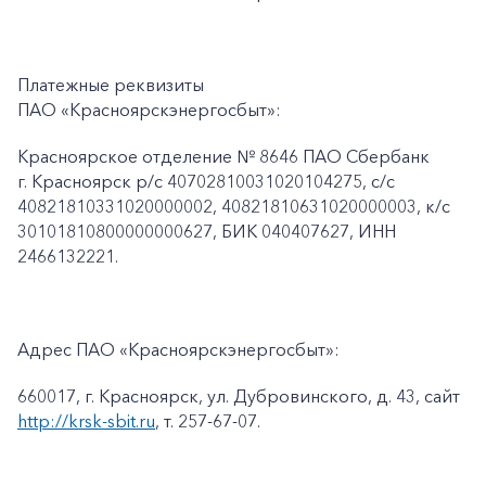
Платежные реквизиты
ПАО «Красноярскэнергосбыт»:
Красноярское отделение № 8646 ПАО Сбербанк
г. Красноярск p/c 40702810031020104275, с/с
40821810331020000002, 40821810631020000003, к/c
30101810800000000627, БИК 040407627, ИНН
2466132221.
Адрес ПАО «Красноярскэнергосбыт»:
660017, г. Красноярск, ул. Дубровинского, д. 43, сайт
http://krsk-sbit.ru
, т. 257-67-07.