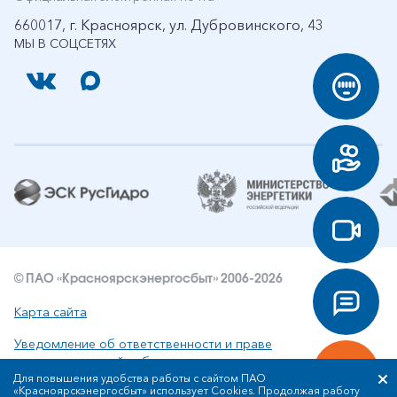
660017, г. Красноярск, ул. Дубровинского, 43
МЫ В СОЦСЕТЯХ
© ПАО «Красноярскэнергосбыт» 2006-2026
Карта сайта
Уведомление об ответственности и праве
интеллектуальной собственности
Для повышения удобства работы с сайтом ПАО
«Красноярскэнергосбыт» использует Cookies. Продолжая работу
Политика ПАО «Красноярскэнергосбыт» в отношении