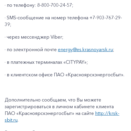
· по телефону: 8-800-700-24-57;
· SMS-сообщение на номер телефона +7-903-767-29-
39;
· через мессенджер Viber;
· по электронной почте
energy@es.krasnoyarsk.ru
;
· в платежных терминалах «CITYPAY»;
· в клиентском офисе ПАО «Красноярскэнергосбыт».
+7-800-700-24-57
Частным клиентам
Корпоративным клиентам
Дополнительно сообщаем, что Вы можете
зарегистрироваться в личном кабинете клиента
ПАО «Красноярскэнергосбыт» на сайте
http://krsk-
Заказать обратный звонок
sbit.ru
.