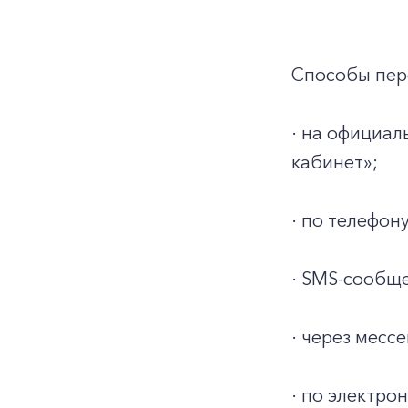
Способы пер
· на официа
кабинет»;
· по телефону
· SMS-сообще
· через месс
· по электро