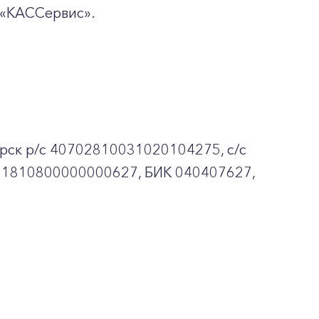
«КАССервис».
рск p/c 40702810031020104275, с/с
01810800000000627, БИК 040407627,