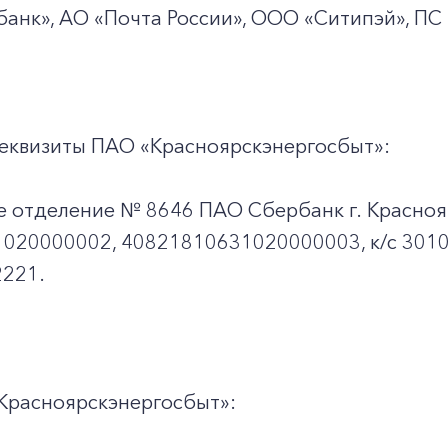
+7-800-700-24-57
Частным клиентам
анк», АО «Почта России», ООО «Ситипэй», ПС
Корпоративным клиентам
еквизиты ПАО «Красноярскэнергосбыт»:
Заказать обратный звонок
е отделение № 8646 ПАО Сбербанк г. Красноя
020000002, 40821810631020000003, к/c 301
221.
Красноярскэнергосбыт»: