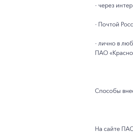
· через инт
· Почтой Росс
· лично в л
ПАО «Красно
Способы внес
На сайте ПА