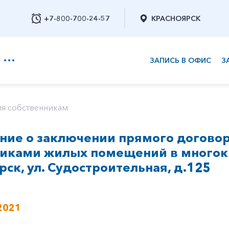
+7-800-700-24-57
КРАСНОЯРСК
ЗАПИСЬ В ОФИС
З
+7-800-700-24-57
я собственникам
ие о заключении прямого договор
Заказать обратный звонок
никами жилых помещений в многок
ярск, ул. Судостроительная, д.125
2021