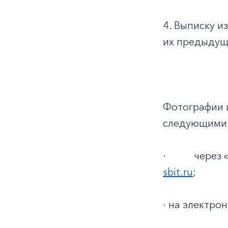
4. Выписку и
их предыдуще
Фотографии 
следующими 
·
через 
sbit.ru
;
· на электро